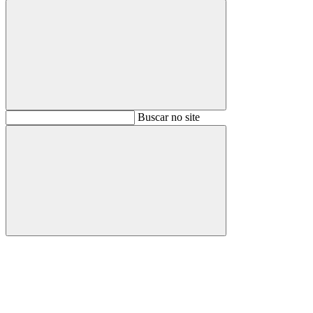
Buscar
Buscar no site
Buscar
Aumentar fonte