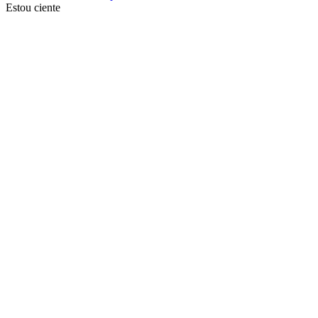
Estou ciente
Ir para o topo